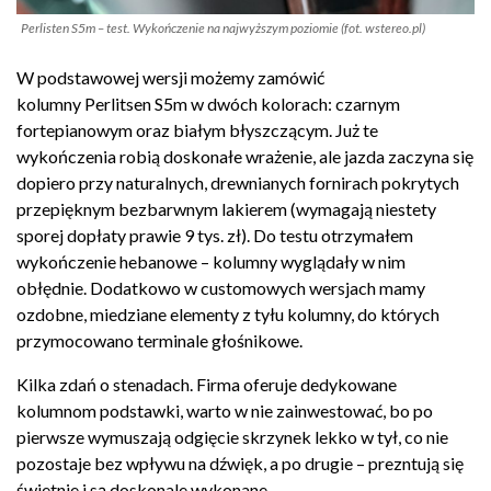
Perlisten S5m – test. Wykończenie na najwyższym poziomie (fot. wstereo.pl)
W podstawowej wersji możemy zamówić
kolumny Perlitsen S5m w dwóch kolorach: czarnym
fortepianowym oraz białym błyszczącym. Już te
wykończenia robią doskonałe wrażenie, ale jazda zaczyna się
dopiero przy naturalnych, drewnianych fornirach pokrytych
przepięknym bezbarwnym lakierem (wymagają niestety
sporej dopłaty prawie 9 tys. zł). Do testu otrzymałem
wykończenie hebanowe – kolumny wyglądały w nim
obłędnie. Dodatkowo w customowych wersjach mamy
ozdobne, miedziane elementy z tyłu kolumny, do których
przymocowano terminale głośnikowe.
Kilka zdań o stenadach. Firma oferuje dedykowane
kolumnom podstawki, warto w nie zainwestować, bo po
pierwsze wymuszają odgięcie skrzynek lekko w tył, co nie
pozostaje bez wpływu na dźwięk, a po drugie – prezntują się
świetnie i są doskonale wykonane.