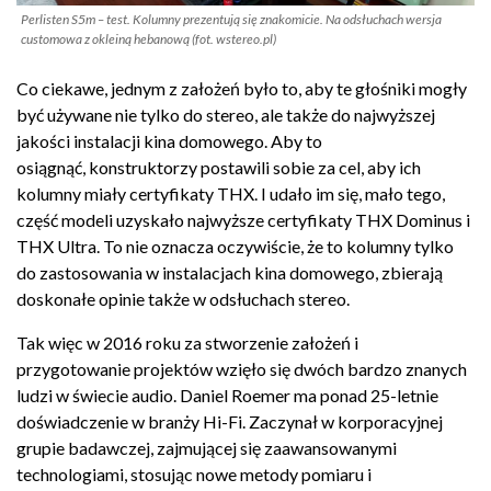
Perlisten S5m – test. Kolumny prezentują się znakomicie. Na odsłuchach wersja
customowa z okleiną hebanową (fot. wstereo.pl)
Co ciekawe, jednym z założeń było to, aby te głośniki mogły
być używane nie tylko do stereo, ale także do najwyższej
jakości instalacji kina domowego. Aby to
osiągnąć, konstruktorzy postawili sobie za cel, aby ich
kolumny miały certyfikaty THX. I udało im się, mało tego,
część modeli uzyskało najwyższe certyfikaty THX Dominus i
THX Ultra. To nie oznacza oczywiście, że to kolumny tylko
do zastosowania w instalacjach kina domowego, zbierają
doskonałe opinie także w odsłuchach stereo.
Tak więc w 2016 roku za stworzenie założeń i
przygotowanie projektów wzięło się dwóch bardzo znanych
ludzi w świecie audio. Daniel Roemer ma ponad 25-letnie
doświadczenie w branży Hi-Fi. Zaczynał w korporacyjnej
grupie badawczej, zajmującej się zaawansowanymi
technologiami, stosując nowe metody pomiaru i