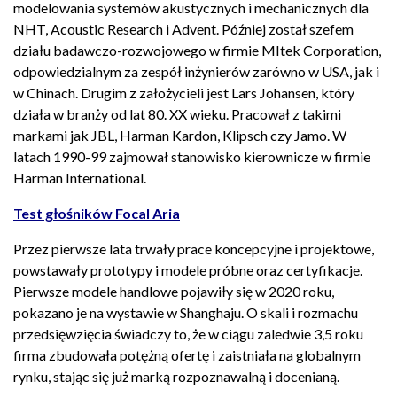
modelowania systemów akustycznych i mechanicznych dla
NHT, Acoustic Research i Advent. Później został szefem
działu badawczo-rozwojowego w firmie MItek Corporation,
odpowiedzialnym za zespół inżynierów zarówno w USA, jak i
w Chinach. Drugim z założycieli jest Lars Johansen, który
działa w branży od lat 80. XX wieku. Pracował z takimi
markami jak JBL, Harman Kardon, Klipsch czy Jamo. W
latach 1990-99 zajmował stanowisko kierownicze w firmie
Harman International.
Test głośników Focal Aria
Przez pierwsze lata trwały prace koncepcyjne i projektowe,
powstawały prototypy i modele próbne oraz certyfikacje.
Pierwsze modele handlowe pojawiły się w 2020 roku,
pokazano je na wystawie w Shanghaju. O skali i rozmachu
przedsięwzięcia świadczy to, że w ciągu zaledwie 3,5 roku
firma zbudowała potężną ofertę i zaistniała na globalnym
rynku, stając się już marką rozpoznawalną i docenianą.