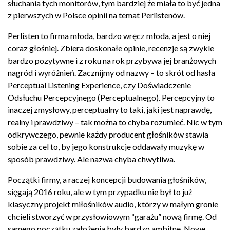
słuchania tych monitorów, tym bardziej że miała to być jedna
z pierwszych w Polsce opinii na temat Perlistenów.
Perlisten to firma młoda, bardzo wręcz młoda, a jest o niej
coraz głośniej. Zbiera doskonałe opinie, recenzje są zwykle
bardzo pozytywne i z roku na rok przybywa jej branżowych
nagród i wyróżnień. Zacznijmy od nazwy – to skrót od hasła
Perceptual Listening Experience, czy Doświadczenie
Odsłuchu Percepcyjnego (Perceptualnego). Percepcyjny to
inaczej zmysłowy, perceptualny to taki, jaki jest naprawdę,
realny i prawdziwy – tak można to chyba rozumieć. Nic w tym
odkrywczego, pewnie każdy producent głośników stawia
sobie za cel to, by jego konstrukcje oddawały muzykę w
sposób prawdziwy. Ale nazwa chyba chwytliwa.
Początki firmy, a raczej koncepcji budowania głośników,
sięgają 2016 roku, ale w tym przypadku nie był to już
klasyczny projekt miłośników audio, którzy w małym gronie
chcieli stworzyć w przysłowiowym “garażu” nową firmę. Od
samego początku założenia były bardzo ambitne. Nowe