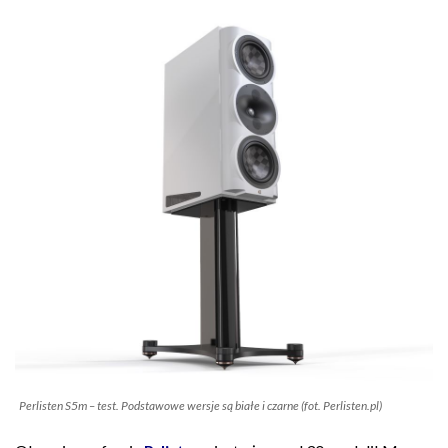
Perlisten S5m – test. Podstawowe wersje są białe i czarne (fot. Perlisten.pl)