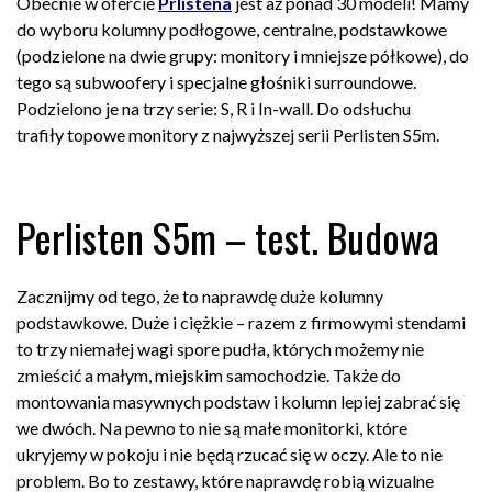
Obecnie w ofercie
Prlistena
jest aż ponad 30 modeli! Mamy
do wyboru kolumny podłogowe, centralne, podstawkowe
(podzielone na dwie grupy: monitory i mniejsze półkowe), do
tego są subwoofery i specjalne głośniki surroundowe.
Podzielono je na trzy serie: S, R i In-wall. Do odsłuchu
trafiły topowe monitory z najwyższej serii Perlisten S5m.
Perlisten S5m – test. Budowa
Zacznijmy od tego, że to naprawdę duże kolumny
podstawkowe. Duże i ciężkie – razem z firmowymi stendami
to trzy niemałej wagi spore pudła, których możemy nie
zmieścić a małym, miejskim samochodzie. Także do
montowania masywnych podstaw i kolumn lepiej zabrać się
we dwóch. Na pewno to nie są małe monitorki, które
ukryjemy w pokoju i nie będą rzucać się w oczy. Ale to nie
problem. Bo to zestawy, które naprawdę robią wizualne