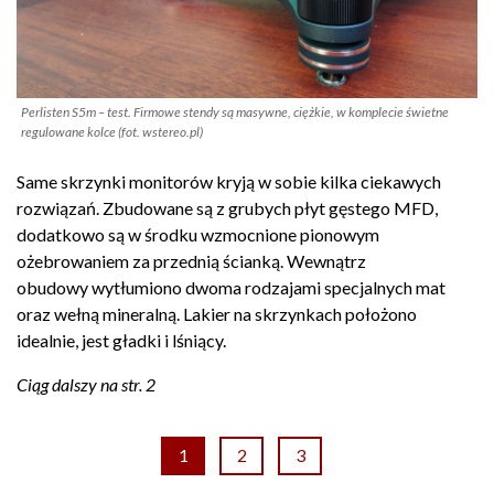
Perlisten S5m – test. Firmowe stendy są masywne, ciężkie, w komplecie świetne
regulowane kolce (fot. wstereo.pl)
Same skrzynki monitorów kryją w sobie kilka ciekawych
rozwiązań. Zbudowane są z grubych płyt gęstego MFD,
dodatkowo są w środku wzmocnione pionowym
ożebrowaniem za przednią ścianką. Wewnątrz
obudowy wytłumiono dwoma rodzajami specjalnych mat
oraz wełną mineralną. Lakier na skrzynkach położono
idealnie, jest gładki i lśniący.
Ciąg dalszy na str. 2
1
2
3