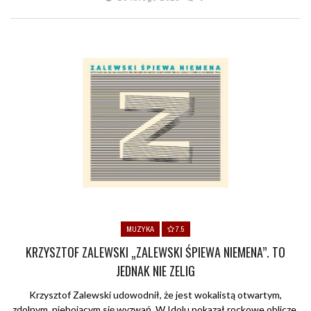
MUZYKA
7.5
KRZYSZTOF ZALEWSKI „ZALEWSKI ŚPIEWA NIEMENA”. TO
JEDNAK NIE ZELIG
Krzysztof Zalewski udowodnił, że jest wokalistą otwartym,
zdolnym, niebojącym się wyzwań. W Idolu pokazał rockowe oblicze,