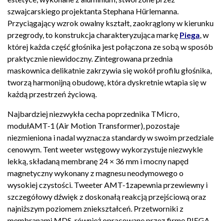
szwajcarskiego projektanta Stephana Hürlemanna.
Przyciągający wzrok owalny kształt, zaokrąglony w kierunku
przegrody, to konstrukcja charakteryzująca markę
Piega
, w
której każda część głośnika jest połączona ze sobą w sposób
praktycznie niewidoczny. Zintegrowana przednia
maskownica delikatnie zakrzywia się wokół profilu głośnika,
tworzą harmonijną obudowę, która dyskretnie wtapia się w
każdą przestrzeń życiową.
Najbardziej niezwykła cecha poprzednika TMicro,
modułAMT-1 (Air Motion Transformer), pozostaje
niezmieniona i nadal wyznacza standardy w swoim przedziale
cenowym. Tent weeter wstęgowy wykorzystuje niezwykle
lekką, składaną membranę 24 × 36 mm i mocny napęd
magnetyczny wykonany z magnesu neodymowego o
wysokiej czystości. Tweeter AMT-1zapewnia przewiewny i
szczegółowy dźwięk z doskonałą reakcją przejściową oraz
najniższym poziomem zniekształceń. Przetworniki z
membranami MDS, również opracowane przez firmę PIEGA,