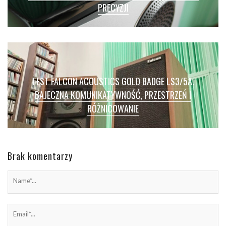
PRECYZJI
TEST FALCON ACOUSTICS GOLD BADGE LS3/5A.
BAJECZNA KOMUNIKATYWNOŚĆ, PRZESTRZEŃ I
RÓŻNICOWANIE
Brak komentarzy