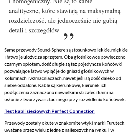
i homogeniczny. Nie są to kable
analityczne, które stawiają na maksymalną
rozdzielczość, ale jednocześnie nie gubią
detali i szczegółów
Same przewody Sound-Sphere są stosunkowo lekkie, miękkie
i łatwo je ułożyć za sprzętem. Oba głośnikowce powleczono
czarnym oplotem, dość długie są też pojedyncze końcówki
pozwalające łatwo wpiąć je do gniazd głośnikowych w
kolumnach i wzmacniaczach, nawet jeśli są dość daleko od
siebie oddalone.
Kable są kierunkowe, kierunek ich
podłączenia zaznaczono niewielkimi strzałeczkami na
osłonie z tworzywa sztucznego przy rozwidleniu końcówek.
Test kabli sieciowych Perfect Connection
Przewody zostały okute w znakomite wtyki marki Furutech,
uważane przez wielu z jedne z najlepszych na rynku. I w