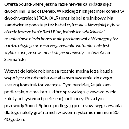
Oferta Sound-Shere jest na razie niewielka, składa się z
dwóch linii: Black i Deneb. W każdej z nich jest interkonekt w
dwóch wersjach (RCA i XLR) oraz kabel głośnikowy. Na
zamówienie powstaje też kabel cyfrowy. –
Wcześniej były w
ofercie jeszcze kable Red i Blue, jednak ich właściwości
brzmieniowe nie do końca mnie przekonywały. Wymagały też
bardzo długiego procesu wygrzewania. Natomiast nie jest
wykluczone, że powstaną kolejne przewody
– mówi Adam
Szymański.
Wszystkie kable robione są ręcznie, można je za kaucją
wypożycz do odsłuchu we własnym systemie, do czego
zresztą konstruktor zachęca. Tym bardziej, że jak sam
podkreśla, nie ma kabli, które sprawdzą się zawsze, wiele
zależy od systemu i preferencji odbiorcy. Poza tym
przewody Sound-Sphere podlegają procesowi wygrzewania,
dlatego należy grać na nich w swoim systemie minimum 30-
40 godzin.