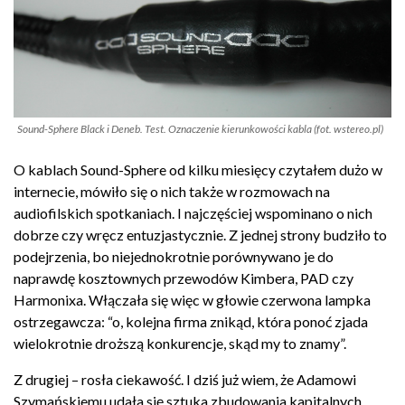
Sound-Sphere Black i Deneb. Test. Oznaczenie kierunkowości kabla (fot. wstereo.pl)
O kablach Sound-Sphere od kilku miesięcy czytałem dużo w
internecie, mówiło się o nich także w rozmowach na
audiofilskich spotkaniach. I najczęściej wspominano o nich
dobrze czy wręcz entuzjastycznie. Z jednej strony budziło to
podejrzenia, bo niejednokrotnie porównywano je do
naprawdę kosztownych przewodów Kimbera, PAD czy
Harmonixa. Włączała się więc w głowie czerwona lampka
ostrzegawcza: “o, kolejna firma znikąd, która ponoć zjada
wielokrotnie droższą konkurencje, skąd my to znamy”.
Z drugiej – rosła ciekawość. I dziś już wiem, że Adamowi
Szymańskiemu udała się sztuka zbudowania kapitalnych