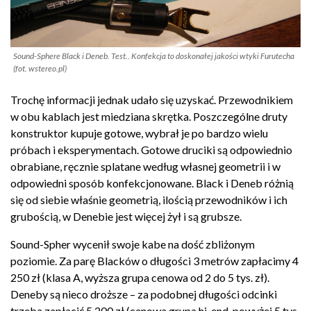
Sound-Sphere Black i Deneb. Test.. Konfekcja to doskonałej jakości wtyki Furutecha
(fot. wstereo.pl)
Trochę informacji jednak udało się uzyskać. Przewodnikiem
w obu kablach jest miedziana skrętka. Poszczególne druty
konstruktor kupuje gotowe, wybrał je po bardzo wielu
próbach i eksperymentach. Gotowe druciki są odpowiednio
obrabiane, ręcznie splatane według własnej geometrii i w
odpowiedni sposób konfekcjonowane. Black i Deneb różnią
się od siebie właśnie geometrią, ilością przewodników i ich
grubością, w Denebie jest więcej żył i są grubsze.
Sound-Spher wycenił swoje kabe na dość zbliżonym
poziomie. Za parę Blacków o długości 3 metrów zapłacimy 4
250 zł (klasa A, wyższa grupa cenowa od 2 do 5 tys. zł).
Deneby są nieco droższe – za podobnej długości odcinki
trzeba zapłacić 5 200 zł (cenowa grupa hi-end, powyżej 5 tys