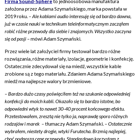
Firma Sound-Sphere
to jednoosobowa manufaktura
założona przez Adama Szymańskiego, marka powstała w
2019 roku. –
Ale kablami audio interesuję się od bardzo dawna,
już w czasie nauki w technikum teleinformatycznym zacząłem
robić różne przewody dla siebie i znajomych. Wszystko zaczyna
się od pasji
– mówi Adam Szymański.
Przez wiele lat założyciel firmy testował bardzo różne
rozwiązania, różne materiały, izolacje, geometrie i konfekcję.
Ostatecznie zdecydował się na miedź, wszystkie kable
zrobione są z tego materiału. Zdaniem Adama Szymańskiego
miedź ma najlepsze walory brzmieniowe.
–
Bardzo dużo czasy poświęciłem też na szukanie odpowiedniej
konfekcji do moich kabli. Okazało się to bardzo istotne, bo
odpowiedni wtyk to nawet 30-40 procent końcowego efektu.
Przetestowałem, zresztą nie tylko ja, naprawdę sporo różnych
rodzajów i marek
– tłumaczy Adam Szymański. –
Ostatecznie
wybrałem, niestety drogie, wtyki Furutecha. Brzmią najlepiej,
choć podnoszą cenę przewodu. Standardowo korzystam z