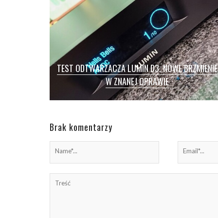
TEST ODTWARZACZA LUMIN D3. NOWE BRZMIENIE
W ZNANEJ OPRAWIE
TEST / LUMIN D3 / Odtwarzacze sieciowe to
dziś chyba najważniejsze źródła dźwięku na
audiofilskim rynku. Można kupić […]
Brak komentarzy