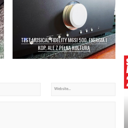
TEST MUSICAL FIDELITY M6SI 500. ENERGIA I
KOP, ALE Z PEŁNĄ KULTURĄ
TEST / MUSICAL FIDELITY M6si 500 / Wielu
audiofilów przy szukaniu wymarzonego
wzmacniacza, zanim przejdzie do odsłuchu
wybranych […]