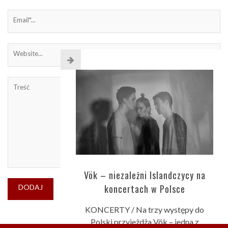
Vök – niezależni Islandczycy na
koncertach w Polsce
KONCERTY / Na trzy występy do
Polski przyjeżdża Vök – jedna z