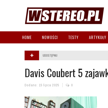
HOME
NOWOŚCI
TESTY
ARTYKUŁY
UDOSTĘPNIJ
Davis Coubert 5 zajaw
Dodano:
15 lipca 2025
0