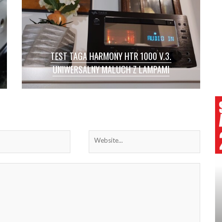
TEST TAGA HARMONY HTR 1000 V.3.
UNIWERSALNY MALUCH Z LAMPAMI
TEST / TAGA HARMONY HTR 1000 V.3 / Są
wygodne, mają dużo funkcji, zajmują niewiele
miejsca, nie musimy martwić […]