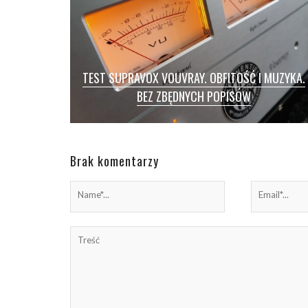
TEST SUPRAVOX VOUVRAY. OBFITOŚĆ I MUZYKA.
BEZ ZBĘDNYCH POPISÓW
TEST/ SUPRAVOX VOUVRAY / Są firmy
kojarzące się audiofilom bardzo jednoznacznie.
Wiadomo, Krell to świetne wzmacniacze,
Brak komentarzy
Esoteric – […]