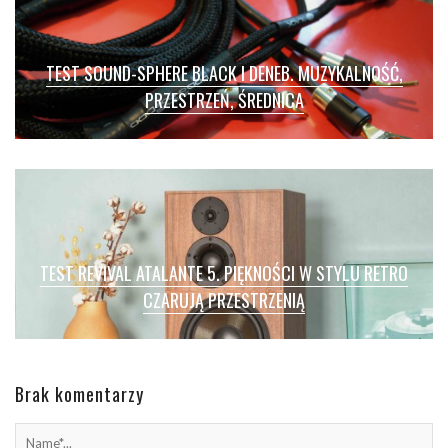
TEST SOUND-SPHERE BLACK I DENEB. MUZYKALNOŚĆ,
PRZESTRZEŃ, ŚREDNICA
TEST REVIVAL ATALANTE 5. PIĘKNOŚCI W STYLU RETRO
CZARUJĄ PRZESTRZENIĄ
Brak komentarzy