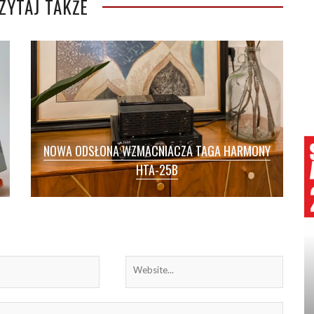
ZYTAJ TAKŻE
NOWA ODSŁONA WZMACNIACZA TAGA HARMONY
HTA-25B
NOWOŚCI / TAGA Harmony wprowadza do
sprzedaży nową wersję swojego budżetowego,
podstawowego wzmacniacza hybrydowego
HTA-25B wersja 2021. Do bogatego […]