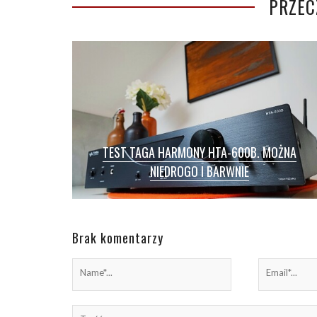
PRZEC
TEST TAGA HARMONY HTA-600B. MOŻNA
NIEDROGO I BARWNIE
TEST / TAGA HARMONY HTA-600B /
Wzmacniacze hybrydowe nie należą do
najpopularniejszych, jednak jest grupa
Brak komentarzy
miłośników dobrego brzmienia, […]